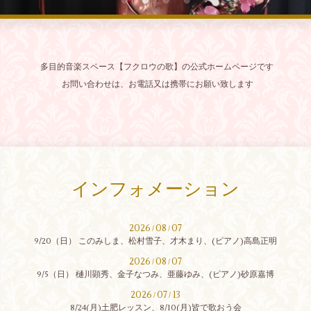
多目的音楽スペース【フクロウの歌】の公式ホームページです
お問い合わせは、お電話又は携帯にお願い致します
インフォメーション
2026
08
07
/
/
9/20（日） このみしま、松村雪子、才木まり、(ピアノ)高島正明
2026
08
07
/
/
9/5（日） 樋川顕秀、金子なつみ、亜藤ゆみ、(ピアノ)砂原嘉博
2026
07
13
/
/
8/24(月)土肥レッスン、8/10(月)皆で歌おう会