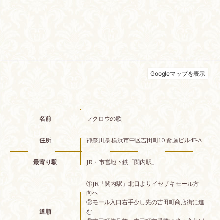
名前
フクロウの歌
住所
神奈川県 横浜市中区吉田町10 斎藤ビル4F-A
最寄り駅
JR・市営地下鉄「関内駅」
①JR「関内駅」北口よりイセザキモール方
向へ
②モール入口右手少し先の吉田町商店街に進
道順
む