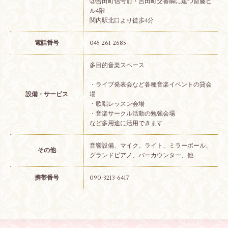
③吉田町信号前・吉田町交番隣に建つ斎藤ビ
ル4階
関内駅北口より徒歩4分
電話番号
045-261-2685
多目的音楽スペース
・ライブ発表会など各種音楽イベントの貸会
設備・サービス
場
・歌唱レッスン会場
・音楽サークル活動の勉強会場
など多用途に活用できます
音響設備、マイク、ライト、ミラーボール、
その他
グランドピアノ、バーカウンター、他
携帯番号
090-3213-6417