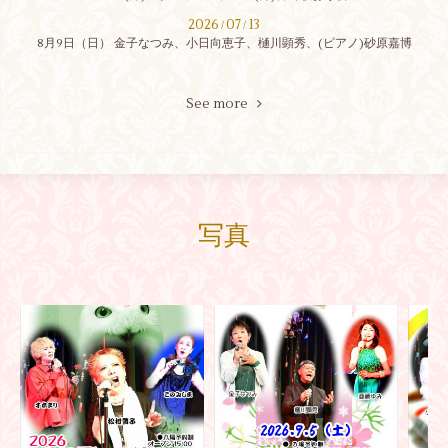
2026
07
13
/
/
8月9日（日） 金子なつみ、小日向恵子、樋川顕秀、(ピアノ)砂原嘉博
See more
写真