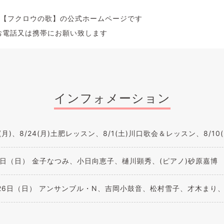
【フクロウの歌】の公式ホームページです
電話又は携帯にお願い致します
インフォメーション
7(月)、8/24(月)土肥レッスン、8/1(土)川口歌会＆レッスン、8/1
9日（日） 金子なつみ、小日向恵子、樋川顕秀、(ピアノ)砂原嘉博
26日（日） アンサンブル・N、吉岡小鼓音、松村雪子、才木まり、