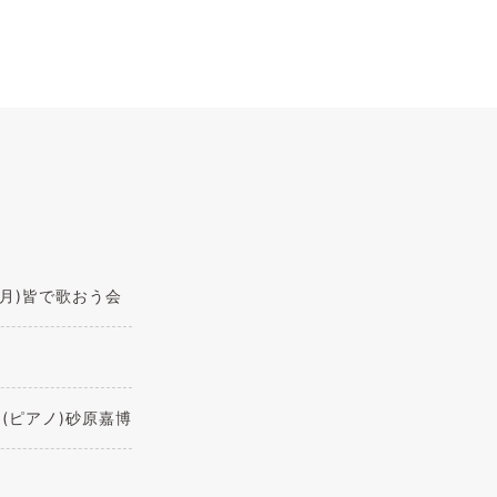
0(月)皆で歌おう会
(ピアノ)砂原嘉博